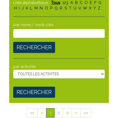
Liste alphabétique :
Tous
123
A
B
C
D
E
F
G
H
I
J
K
L
M
N
O
P
Q
R
S
T
U
V
W
X
Y
Z
par noms / mots clés
RECHERCHER
par activités
RECHERCHER
<<
<
1
2
3
>
>>