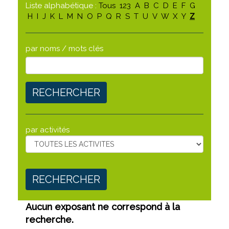
Liste alphabétique :
Tous
123
A
B
C
D
E
F
G
H
I
J
K
L
M
N
O
P
Q
R
S
T
U
V
W
X
Y
Z
par noms / mots clés
RECHERCHER
par activités
RECHERCHER
Aucun exposant ne correspond à la
recherche.