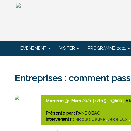
EVENEMENT
VISITER
PROGRAMME 2021
Entreprises : comment passe
Mercredi 31 Mars 2021 | 12h15 - 13h00
|
At
Présenté par :
PANDOBAC
Intervenants :
Nicolas Dauvé
,
Alice Dux