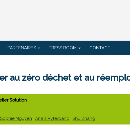
PARTENAIRES
PRESS ROOM
CONTACT
r au zéro déchet et au réemplo
elier Solution
,
Sophie Nguyen
,
Anaïs Ryterband
,
Shu Zhang