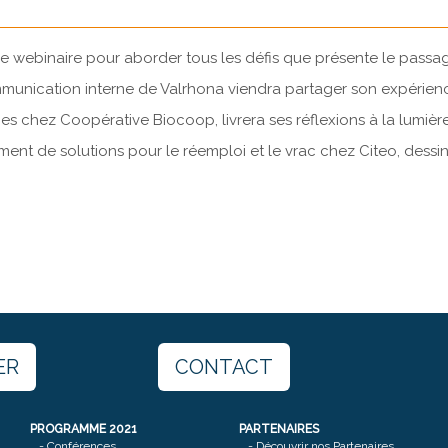
 webinaire pour aborder tous les défis que présente le passage
munication interne de Valrhona viendra partager son expérienc
chez Coopérative Biocoop, livrera ses réflexions à la lumière
t de solutions pour le réemploi et le vrac chez Citeo, dessin
ER
CONTACT
PROGRAMME 2021
PARTENAIRES
-
Conférences
-
Découvrir nos Partenaires