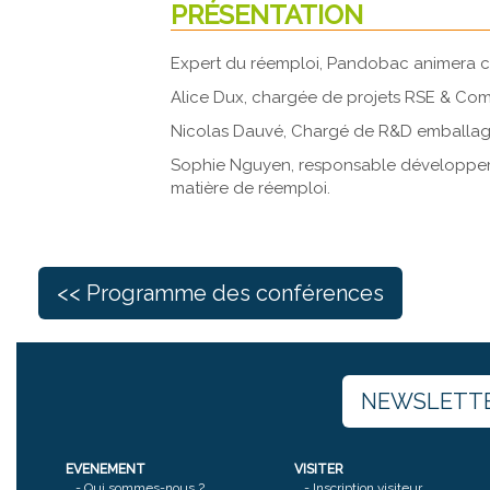
PRÉSENTATION
Expert du réemploi, Pandobac animera ce
Alice Dux, chargée de projets RSE & Com
Nicolas Dauvé, Chargé de R&D emballages 
Sophie Nguyen, responsable développemen
matière de réemploi.
<< Programme des conférences
NEWSLETT
EVENEMENT
VISITER
-
Qui sommes-nous ?
-
Inscription visiteur